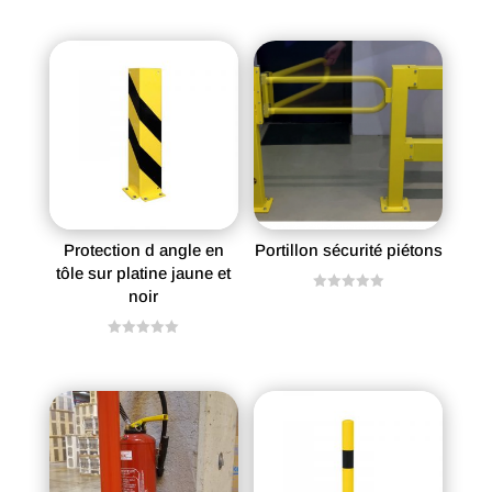
Produits similaires
Protection d angle en
Portillon sécurité piétons
tôle sur platine jaune et
noir
N
o
t
e
N
0
o
s
t
u
e
r
0
5
s
u
r
5