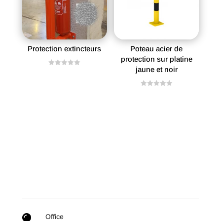
Protection extincteurs
Poteau acier de
protection sur platine
jaune et noir
N
o
t
e
N
0
o
s
t
u
e
r
0
5
s
u
r
5
Office
