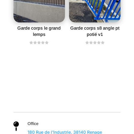
Garde corps le grand
Garde corps s8 angle pt
lemps
potié v1
N
N
o
o
t
t
e
e
0
0
s
s
u
u
r
r
5
5
Office

180 Rue de l’Industrie, 38140 Renage