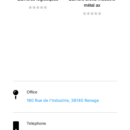
métal ax
N
o
N
t
o
e
t
0
e
s
0
u
s
r
u
5
r
5
Office

180 Rue de l’Industrie, 38140 Renage
Telephone
